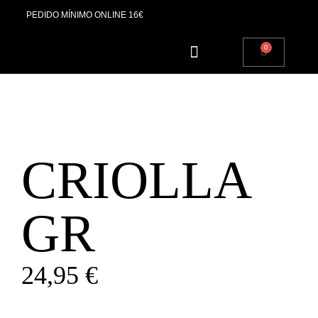
PEDIDO MÍNIMO ONLINE 16€
0
SOBRE NOSOTROS
CRIOLLA
GR
24,95
€