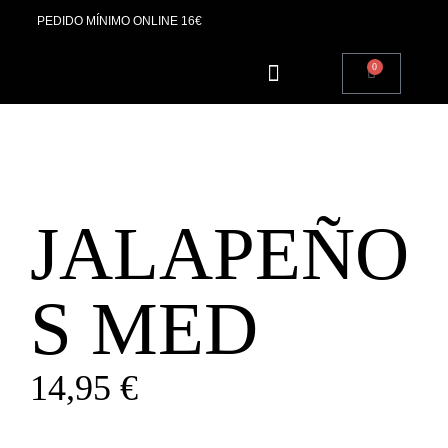
PEDIDO MÍNIMO ONLINE 16€
0
SOBRE NOSOTROS
JALAPEÑO
S MED
14,95
€