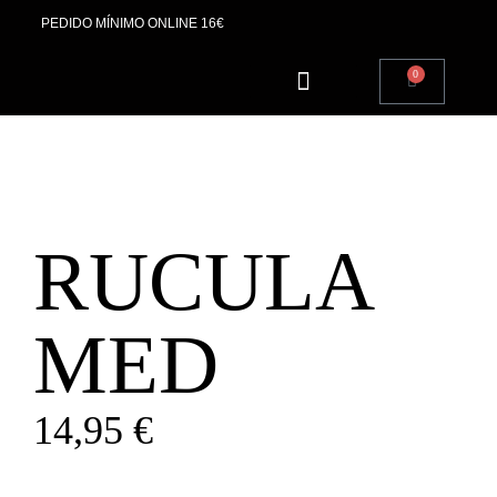
PEDIDO MÍNIMO ONLINE 16€
0
SOBRE NOSOTROS
RUCULA
MED
14,95
€